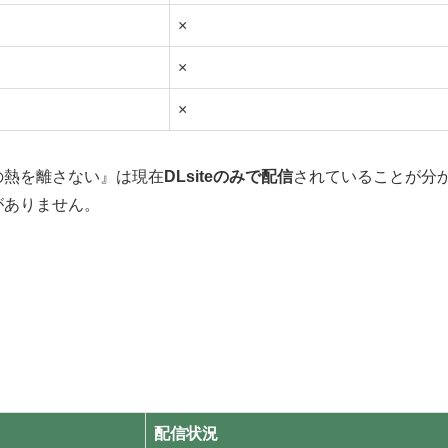
×
×
×
の熱を離さない』は現在
DLsiteのみで配信
されていることが分
がありません。
。
配信状況