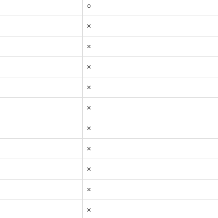
○
×
×
×
×
×
×
×
×
×
×